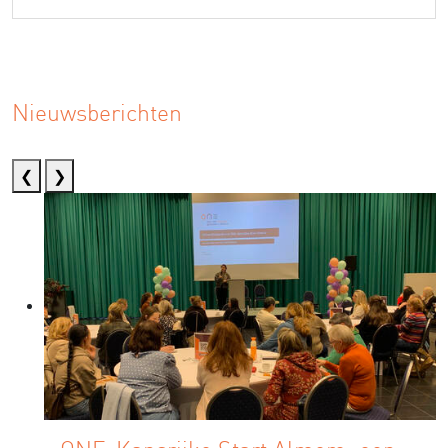
Nieuwsberichten
❮
❯