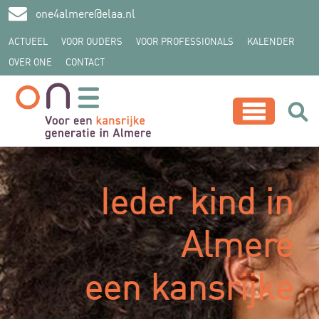
one4almere@elaa.nl
ACTUEEL
VOOR OUDERS
VOOR PROFESSIONALS
KALENDER
OVER ONE
CONTACT
z
Ieder kind in
Almere
een kansrijke