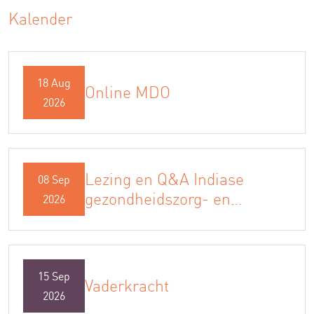
Kalender
18 Aug
Online MDO
2026
Lezing en Q&A Indiase
08 Sep
gezondheidszorg- en
2026
geboortezorgcultuur
(Engelstalig)
15 Sep
Vaderkracht
2026