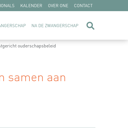
IONALS
KALENDER
OVER ONE
CONTACT
zoeken
WANGERSCHAP
NA DE ZWANGERSCHAP
tgericht ouderschapsbeleid
n samen aan