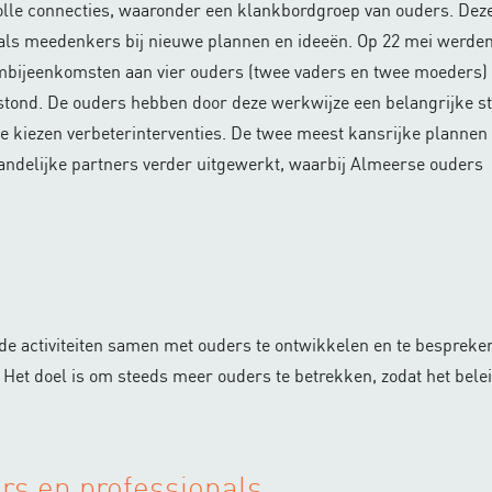
lle connecties, waaronder een klankbordgroep van ouders. Dez
als meedenkers bij nieuwe plannen en ideeën. Op 22 mei werde
mbijeenkomsten aan vier ouders (twee vaders en twee moeders)
tstond. De ouders hebben door deze werkwijze een belangrijke 
te kiezen verbeterinterventies. De twee meest kansrijke plannen
andelijke partners verder uitgewerkt, waarbij Almeerse ouders
nde activiteiten samen met ouders te ontwikkelen en te bespreken
 Het doel is om steeds meer ouders te betrekken, zodat het beleid
rs en professionals