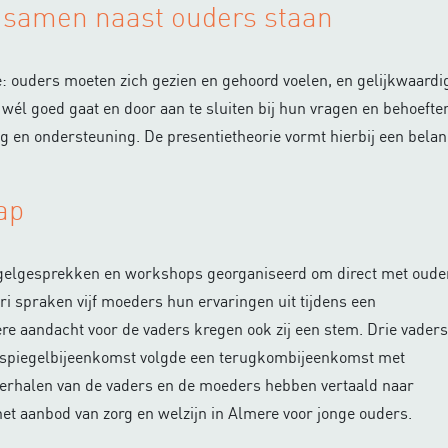
: samen naast ouders staan
sie: ouders moeten zich gezien en gehoord voelen, en gelijkwaard
t wél goed gaat en door aan te sluiten bij hun vragen en behoef
g en ondersteuning. De presentietheorie vormt hierbij een belang
tap
piegelgesprekken en workshops georganiseerd om direct met oude
ari spraken vijf moeders hun ervaringen uit tijdens een
ere aandacht voor de vaders kregen ook zij een stem. Drie vaders
e spiegelbijeenkomst volgde een terugkombijeenkomst met
e verhalen van de vaders en de moeders hebben vertaald naar
et aanbod van zorg en welzijn in Almere voor jonge ouders.