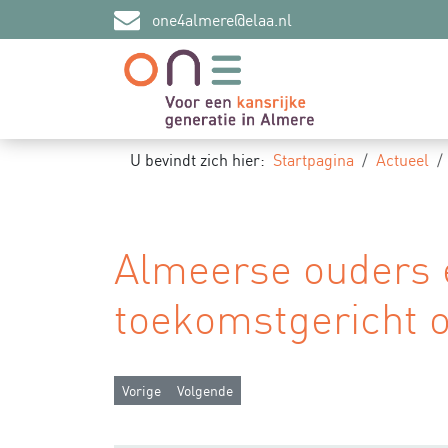
one4almere@elaa.nl
U bevindt zich hier:
Startpagina
Actueel
Almeerse ouders
toekomstgericht 
Vorig artikel: Vaderkracht: de impact van vadersch
Volgende artikel: Mijlpalen 2024
Vorige
Volgende