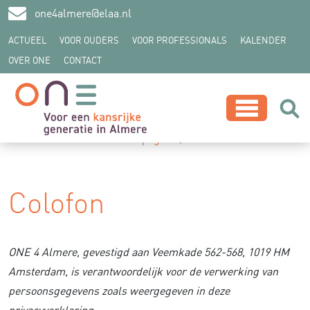
one4almere@elaa.nl
ACTUEEL
VOOR OUDERS
VOOR PROFESSIONALS
KALENDER
OVER ONE
CONTACT
z
U bevindt zich hier:
Startpagina
Colofon
Colofon
ONE 4 Almere, gevestigd aan Veemkade 562-568, 1019 HM
Amsterdam, is verantwoordelijk voor de verwerking van
persoonsgegevens zoals weergegeven in deze