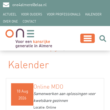
one4almere@elaa.nl
ACTUEEL
VOOR OUDERS
VOOR PROFESSIONALS
KALENDER
OVER ONE
CONTACT
z
U bevindt zich hier:
Startpagina
Kalender
Kalender
Online MDO
18 Aug
Samenwerken aan oplossingen voor
2026
kwetsbare gezinnen
Locatie: Online