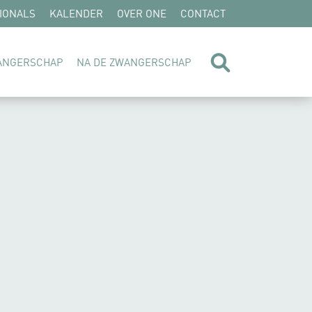
IONALS
KALENDER
OVER ONE
CONTACT
zoeken
WANGERSCHAP
NA DE ZWANGERSCHAP