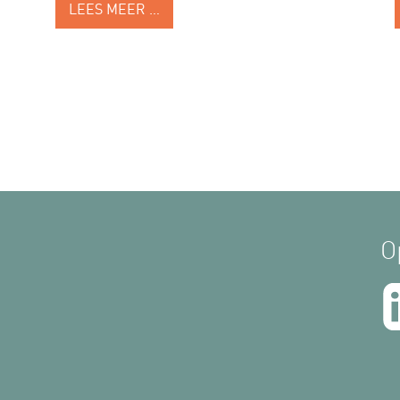
LEES MEER …
O